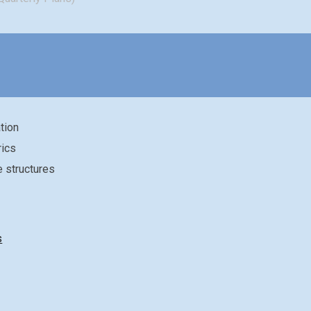
tion
rics
 structures
s