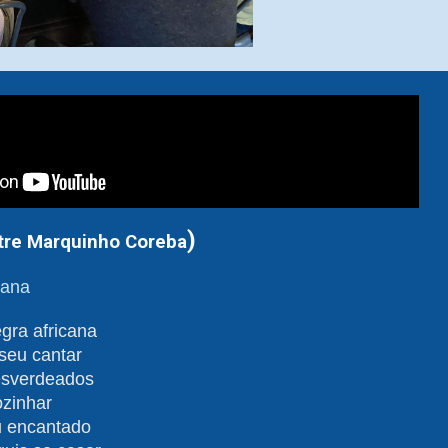
)
tre
Marquinho Coreba
cana
gra africana
seu cantar
esverdeados
ozinhar
u encantado