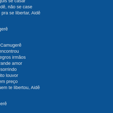
quis se casar
idê, não se case
pra se libertar, Aidê
gerê
e Camugerê
encontrou
egros irmãos
rande amor
 sorrindo
to louvor
tem preço
em te libertou, Aidê
erê