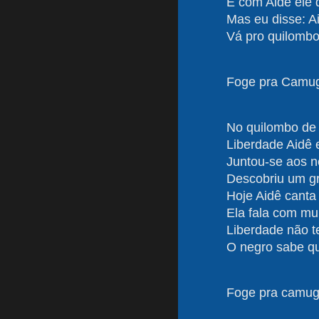
E com Aidê ele 
Mas eu disse: A
Vá pro quilombo 
Foge pra Camu
No quilombo d
Liberdade Aidê 
Juntou-se aos n
Descobriu um g
Hoje Aidê canta
Ela fala com mui
Liberdade não 
O negro sabe qu
Foge pra camug