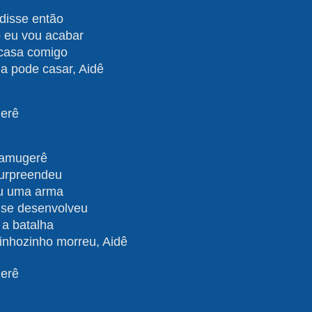
disse então
 eu vou acabar
 casa comigo
a pode casar, Aidê
erê
amugerê
surpreendeu
u uma arma
 se desenvolveu
a batalha
inhozinho morreu, Aidê
erê